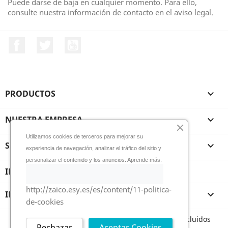
Puede darse de baja en cualquier momento. Para ello,
consulte nuestra información de contacto en el aviso legal.
Facebook
Twitter
YouTube
PRODUCTOS

NUESTRA EMPRESA

Utilizamos cookies de terceros para mejorar su
SU CUENTA

experiencia de navegación, analizar el tráfico del sitio y
personalizar el contenido y los anuncios. Aprende más.
INFORMACIÓN DE LA TIENDA
http://zaico.esy.es/es/content/11-politica-
INFORMACIÓN

de-cookies
Todos los precios son indicados con impuestos incluidos
Rechazar
Aceptar Cookies