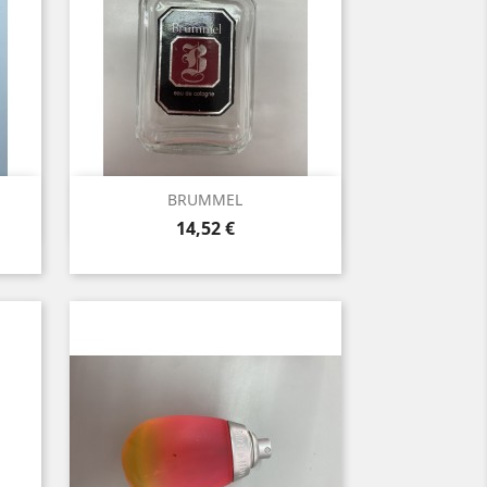

Vista rápida
BRUMMEL
Precio
14,52 €