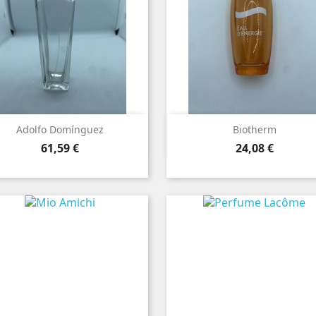


Vista rápida
Vista rápida
Adolfo Domínguez
Biotherm
Precio
Precio
61,59 €
24,08 €