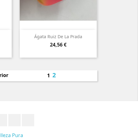

Vista rápida
Ágata Ruiz De La Prada
Precio
24,56 €
2
rior
1
Facebook
Twitter
YouTube