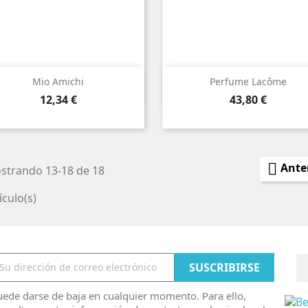


Vista rápida
Vista rápida
Mio Amichi
Perfume Lacôme
Precio
Precio
12,34 €
43,80 €

Ante
strando 13-18 de 18
ículo(s)
ede darse de baja en cualquier momento. Para ello,