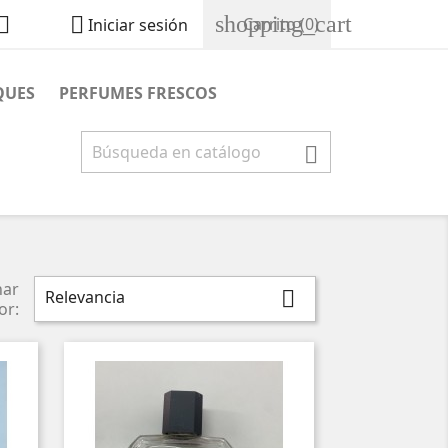
shopping_cart


Carrito
(0)
Iniciar sesión
QUES
PERFUMES FRESCOS

nar
Relevancia

or: