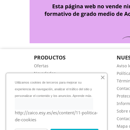
PRODUCTOS
NUES
Ofertas
Aviso l
Novedades
Polític
Los más vendidos
Términ
Utilizamos cookies de terceros para mejorar su
Contac
experiencia de navegación, analizar el tráfico del sitio y
Protec
personalizar el contenido y los anuncios. Aprende más.
Inform
Sobre 
http://zaico.esy.es/es/content/11-politica-
Contac
de-cookies
Mapa d