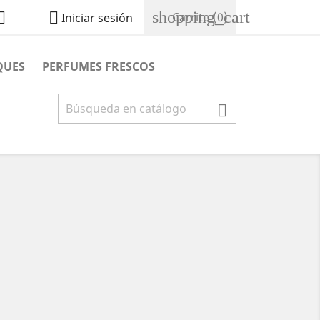
shopping_cart


Carrito
(0)
Iniciar sesión
QUES
PERFUMES FRESCOS
